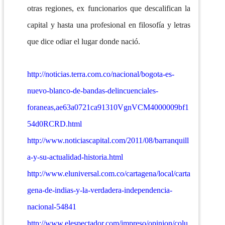
otras regiones, ex funcionarios que descalifican la
capital y hasta una profesional en filosofía y letras
que dice odiar el lugar donde nació.
http://noticias.terra.com.co/nacional/bogota-es-
nuevo-blanco-de-bandas-delincuenciales-
foraneas,ae63a0721ca91310VgnVCM4000009bf1
54d0RCRD.html
http://www.noticiascapital.com/2011/08/barranquill
a-y-su-actualidad-historia.html
http://www.eluniversal.com.co/cartagena/local/carta
gena-de-indias-y-la-verdadera-independencia-
nacional-54841
http://www.elespectador.com/impreso/opinion/colu