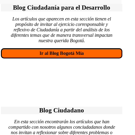
n
Blog Ciudadanía para el Desarrollo
t
Los artículos que aparecen en esta sección tienen el
propósito de invitar al ejercicio corresponsable y
a
reflexivo de Ciudadanía a partir del análisis de los
diferentes temas que de manera transversal impactan
r
nuestra querida Bogotá.
i
Ir al Blog Bogotá Mía
o
s
Blog Ciudadano
En esta sección encontrarán los artículos que han
compartido con nosotros algunos conciudadanos donde
nos invitan a reflexionar sobre diferentes problemas o