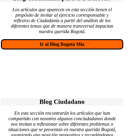
t
Los artículos que aparecen en esta sección tienen el
propósito de invitar al ejercicio corresponsable y
a
reflexivo de Ciudadanía a partir del análisis de los
diferentes temas que de manera transversal impactan
r
nuestra querida Bogotá.
i
Ir al Blog Bogotá Mía
o
s
Blog Ciudadano
En esta sección encontrarán los artículos que han
compartido con nosotros algunos conciudadanos donde
nos invitan a reflexionar sobre diferentes problemas o
situaciones que se presentan en nuestra querida Bogotá,
asumiendo una posición propositiva y recordándonos