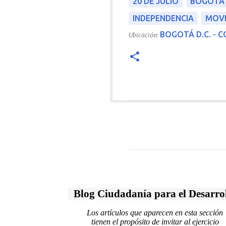
20 DE JULIO
BOGOTÁ 
INDEPENDENCIA
MOVI
BOGOTÁ D.C. - 
Ubicación:
C
o
m
e
n
Blog Ciudadanía para el Desarro
t
Los artículos que aparecen en esta sección
tienen el propósito de invitar al ejercicio