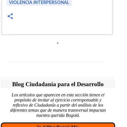
VIOLENCIA INTERPERSONAL
C
o
m
e
n
Blog Ciudadanía para el Desarrollo
t
Los artículos que aparecen en esta sección tienen el
propósito de invitar al ejercicio corresponsable y
a
reflexivo de Ciudadanía a partir del análisis de los
diferentes temas que de manera transversal impactan
r
nuestra querida Bogotá.
i