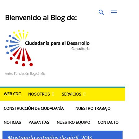
Ir al contenido principal
Bienvenido al Blog de:
Antes Fundación Bogotá Mía
WEB CDC
NOSOTROS
SERVICIOS
CONSTRUCCIÓN DE CIUDADANÍA
NUESTRO TRABAJO
NOTICIAS
PASANTÍAS
NUESTRO EQUIPO
CONTACTO
Mostrando entradas de abril, 2014