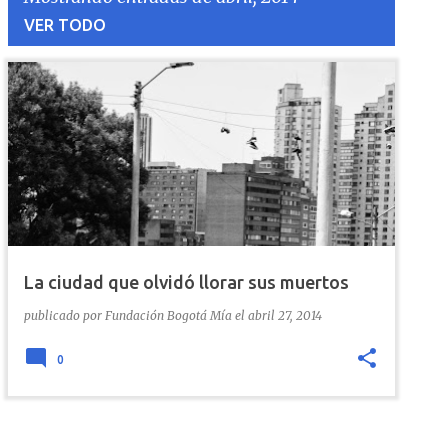
VER TODO
E
n
t
r
a
La ciudad que olvidó llorar sus muertos
d
publicado por
Fundación Bogotá Mía
el
abril 27, 2014
a
0
s