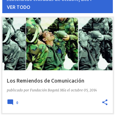
VER TODO
E
n
t
r
a
Los Remiendos de Comunicación
d
publicado por
Fundación Bogotá Mía
el
octubre 05, 2014
a
0
s