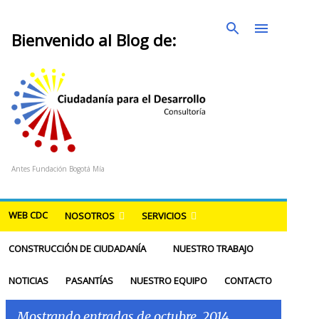
Ir al contenido principal
Bienvenido al Blog de:
Antes Fundación Bogotá Mía
WEB CDC
NOSOTROS
SERVICIOS
CONSTRUCCIÓN DE CIUDADANÍA
NUESTRO TRABAJO
NOTICIAS
PASANTÍAS
NUESTRO EQUIPO
CONTACTO
Mostrando entradas de octubre, 2014